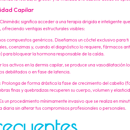
sidad Capilar
linimèdic significa acceder a una terapia dirigida e inteligente q
, ofreciendo ventajas estructurales visibles:
os compuestos genéricos. Diseñamos un cóctel exclusivo para t
ales, coenzimas y, cuando el diagnóstico lo requiere, fármacos an
e) para bloquear la hormona responsable de la caída.
 los activos en la dermis capilar, se produce una vasodilatación lo
s debilitados o en fase de latencia.
:
Prolonga de forma drástica la fase de crecimiento del cabello (
hebras finas y quebradizas recuperen su cuerpo, volumen y elasticid
s un procedimiento mínimamente invasivo que se realiza en minut
na diaria sin alterar tus compromisos profesionales o personales.
recuentes