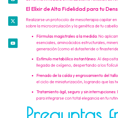
El Elíxir de Alta Fidelidad para tu Den
Realizarse un protocolo de mesoterapia capilar en C
sobre la microcirculación y la genética de tu cabello
Fórmulas magistrales a la medida:
No aplicam
esenciales, aminoácidos estructurales, miner
generación (como el dutasteride o finasterid
Estímulo metabólico instantáneo:
Al depositar
llegada de oxígeno, despertando a los folículo
Frenado de la caída y engrosamiento del tallo
el ciclo de miniaturización, logrando que las 
Tratamiento ágil, seguro y sin interrupciones:
E
para integrarse con total elegancia en tu ruti
Preguntas f