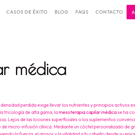
CASOS DE ÉXITO
BLOG
FAQS
CONTACTO
A
ar médica
 densidad perdida exige llevar los nutrientes y principios activos
 la tricología de alta gama, la
mesoterapia capilar médica
se ha co
ia. Lejos de las lociones superficiales o los suplementos convenc
te de micro-infusión clínica. Mediante un cóctel personalizado de
endo la fuerza, el grosor y la vitalidad a tu cabello desde su epic