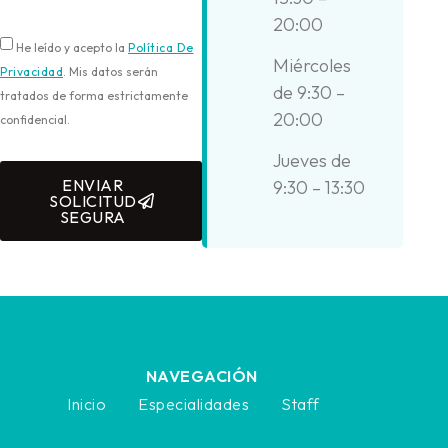
20:00
He leído y acepto la
Política De
Miércoles
Privacidad
. Mis datos serán
de 9:30 –
tratados de forma estrictamente
20:00
confidencial.
Jueves de
ENVIAR
9:30 – 13:30
SOLICITUD
SEGURA
NAVEGACIÓN
Inicio
Especialidades
Staff