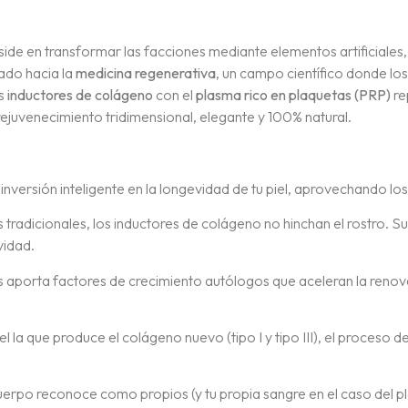
side en transformar las facciones mediante elementos artificiales, 
ado hacia la
medicina regenerativa
, un campo científico donde los
os
inductores de colágeno
con el
plasma rico en plaquetas (PRP)
re
 rejuvenecimiento tridimensional, elegante y 100% natural.
 inversión inteligente en la longevidad de tu piel, aprovechando l
s tradicionales, los inductores de colágeno no hinchan el rostro. S
vidad.
 aporta factores de crecimiento autólogos que aceleran la renovac
iel la que produce el colágeno nuevo (tipo I y tipo III), el proces
uerpo reconoce como propios (y tu propia sangre en el caso del pl