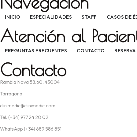
Navegación
INICIO
ESPECIALIDADES
STAFF
CASOS DE É
Atención al Pacien
PREGUNTAS FRECUENTES
CONTACTO
RESERVA 
Contacto
Rambla Nova 58.60, 43004
Tarragona
clinimedic@clinimedic.com
Tel. (+34) 977 24 20 02
WhatsApp (+34) 689 586 851