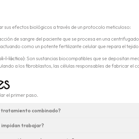
r sus efectos biológicos a través de un protocolo meticuloso:
cción de sangre del paciente que se procesa en una centrifugadora
ctuando como un potente fertilizante celular que repara el tejido, u
i-l-láctico):
Son sustancias biocompatibles que se depositan media
ndo a los fibroblastos, las células responsables de fabricar el col
es
ar el primer paso.
te tratamiento combinado?
 impidan trabajar?