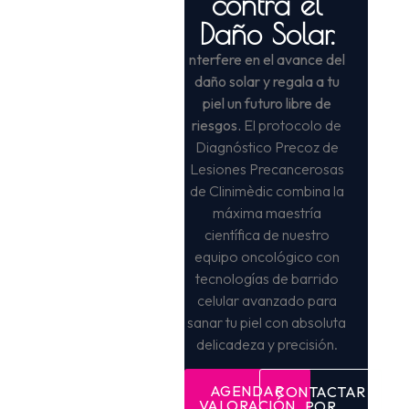
contra el
Daño Solar.
nterfere en el avance del
daño solar y regala a tu
piel un futuro libre de
riesgos.
El protocolo de
Diagnóstico Precoz de
Lesiones Precancerosas
de Clinimèdic combina la
máxima maestría
científica de nuestro
equipo oncológico con
tecnologías de barrido
celular avanzado para
sanar tu piel con absoluta
delicadeza y precisión.
AGENDAR
CONTACTAR
VALORACIÓN
POR