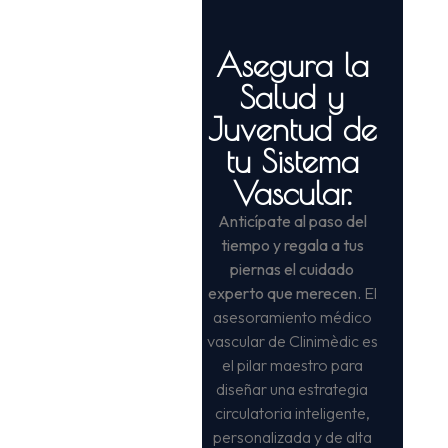
Asegura la
Salud y
Juventud de
tu Sistema
Vascular.
Anticípate al paso del
tiempo y regala a tus
piernas el cuidado
experto que merecen.
El
asesoramiento médico
vascular de Clinimèdic es
el pilar maestro para
diseñar una estrategia
circulatoria inteligente,
personalizada y de alta