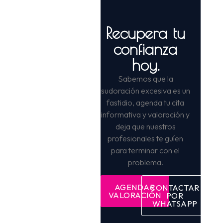
Recupera tu
confianza
hoy.
Sabemos que la
sudoración excesiva es un
fastidio, agenda tu cita
informativa y valoración y
deja que nuestros
profesionales te guíen
para terminar con el
problema.
AGENDAR
CONTACTAR
VALORACIÓN
POR
WHATSAPP