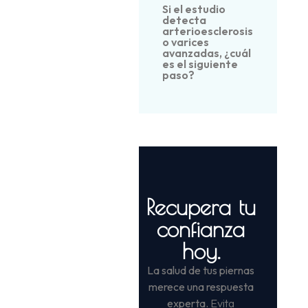
Si el estudio
detecta
arterioesclerosis
o varices
avanzadas, ¿cuál
es el siguiente
paso?
Recupera tu
confianza
hoy.
La salud de tus piernas
merece una respuesta
experta.
Evita