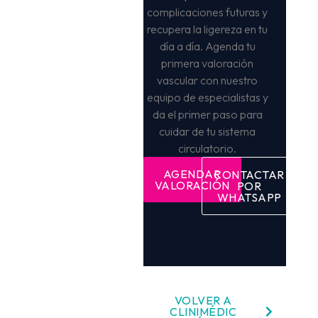
complicaciones futuras y
recupera la ligereza en tu
día a día
.
Agenda tu
primera valoración
vascular con nuestro
equipo de especialistas y
da el primer paso para
cuidar de tu sistema
circulatorio.
AGENDAR
CONTACTAR
VALORACIÓN
POR
WHATSAPP
VOLVER A
CLINIMÉDIC