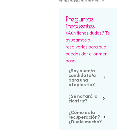
cada paso del proceso.
Preguntas
frecuentes
¿Aún tienes dudas? Te
ayudamos a
resolverlas para que
puedas dar el primer
paso.
¿Soy buen/a
candidato/a
para una
otoplastia?
¿Se notará la
cicatriz?
¿Cómo es la
recuperación?
¿Duele mucho?