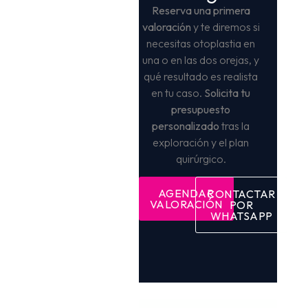
Reserva una primera
valoración
y te diremos si
necesitas otoplastia en
una o en las dos orejas, y
qué resultado es realista
en tu caso.
Solicita tu
presupuesto
personalizado
tras la
exploración y el plan
quirúrgico.
AGENDAR
CONTACTAR
VALORACIÓN
POR
WHATSAPP